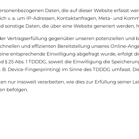
personenbezogenen Daten, die auf dieser Website erfasst we
s sich v. a. um IP-Adressen, Kontaktanfragen, Meta- und Kom
 sonstige Daten, die über eine Website generiert werden, 
er Vertragserfüllung gegenüber unseren potenziellen und bes
chnellen und effizienten Bereitstellung unseres Online-Ang
rn eine entsprechende Einwilligung abgefragt wurde, erfolgt d
nd § 25 Abs. 1 TDDDG, soweit die Einwilligung die Speicherun
 B. Device-Fingerprinting) im Sinne des TDDDG umfasst. Die E
n nur insoweit verarbeiten, wie dies zur Erfüllung seiner Lei
en befolgen.