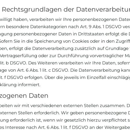
 Rechtsgrundlagen der Datenverarbeitun
illigt haben, verarbeiten wir Ihre personenbezogenen Daten a
fern besondere Datenkategorien nach Art. 9 Abs. 1 DSGVO ver
ragung personenbezogener Daten in Drittstaaten erfolgt di
Sofern Sie in die Speicherung von Cookies oder in den Zugriff
ben, erfolgt die Datenverarbeitung zusätzlich auf Grundlage 
r Vertragserfüllung oder zur Durchführung vorvertraglicher 
 lit. b DSGVO. Des Weiteren verarbeiten wir Ihre Daten, sofern
age von Art. 6 Abs. 1 lit. c DSGVO. Die Datenverarbeitung ka
 lit. f DSGVO erfolgen. Über die jeweils im Einzelfall einsch
lärung informiert.
zogenen Daten
eiten wir mit verschiedenen externen Stellen zusammen. Da
ternen Stellen erforderlich. Wir geben personenbezogene Da
g erforderlich ist, wenn wir gesetzlich hierzu verpflichtet 
s Interesse nach Art. 6 Abs. 1 lit. f DSGVO an der Weiterga