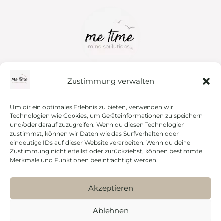
Zustimmung verwalten
FAQs
Disclaimer
Bitte beachte, dass die Hypnose­
Bewirb dich
Um dir ein optimales Erlebnis zu bieten, verwenden wir
behandlung kein Ersatz für medizinische
Technologien wie Cookies, um Geräteinformationen zu speichern
oder psycho­theara­peutische
Proven Expert
Behandlungen darstellt. Während der
und/oder darauf zuzugreifen. Wenn du diesen Technologien
Sitzung wird ein ursachenorientiertes
zustimmst, können wir Daten wie das Surfverhalten oder
Kontakt
Coaching durchgeführt und es findet keine
eindeutige IDs auf dieser Website verarbeiten. Wenn du deine
auf einer Heilerlaubnis basierende
Instagram
Zustimmung nicht erteilst oder zurückziehst, können bestimmte
Behandlung von Symptomen oder
Merkmale und Funktionen beeinträchtigt werden.
Erkrankungen statt.
Akzeptieren
Copyright by me time mind soulutions® GmbH
Ablehnen