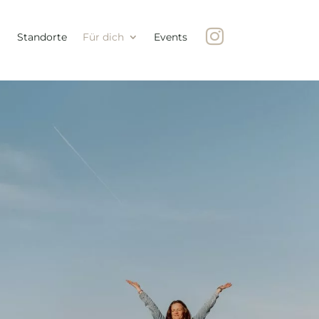

Standorte
Für dich
Events