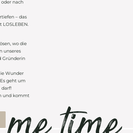
n oder nach
m
tiefen – das
st LOSLEBEN.
ösen, wo die
n unseres
nd Gründerin
die Wunder
 Es geht um
 darf!
me time
sein und kommt