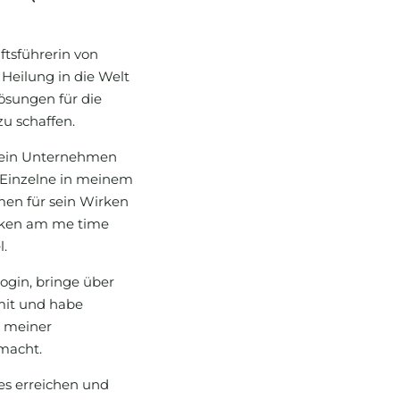
ftsführerin von
 Heilung in die Welt
ösungen für die
zu schaffen.
 ein Unternehmen
r Einzelne in meinem
en für sein Wirken
irken am me time
l.
ogin, bringe über
mit und habe
u meiner
macht.
s erreichen und