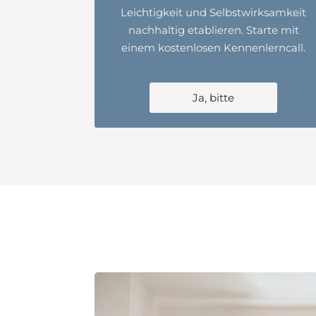
Leichtigkeit und Selbstwirksamkeit
nachhaltig etablieren. Starte mit
einem kostenlosen Kennenlerncall.
Ja, bitte