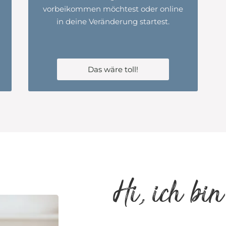
vorbeikommen möchtest oder online
in deine Veränderung startest.
Das wäre toll!
Hi, ich bi