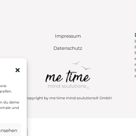
Impressum
Datenschutz
s
 wie
reifen.
Copyright by me time mind soulutions® GmbH
nn du deine
rkmale und
ansehen