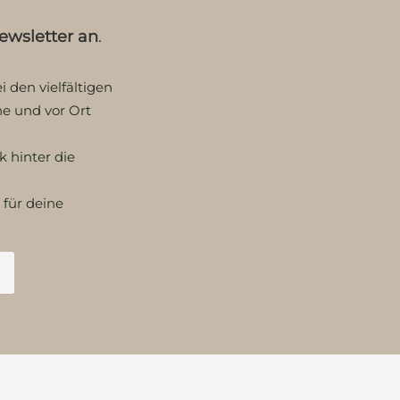
wsletter an
.
 den vielfältigen
ne und vor Ort
 hinter die
 für deine