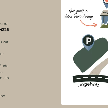
 und
24226
u von
der
bäude
as
on ein
und