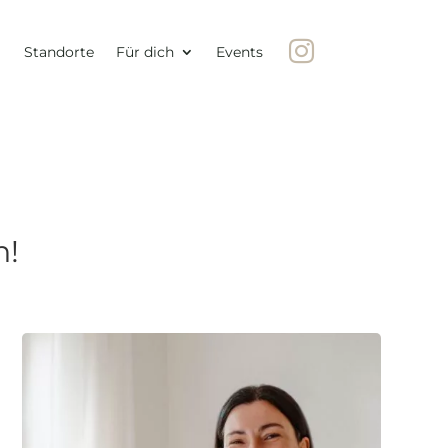

Standorte
Für dich
Events
n!