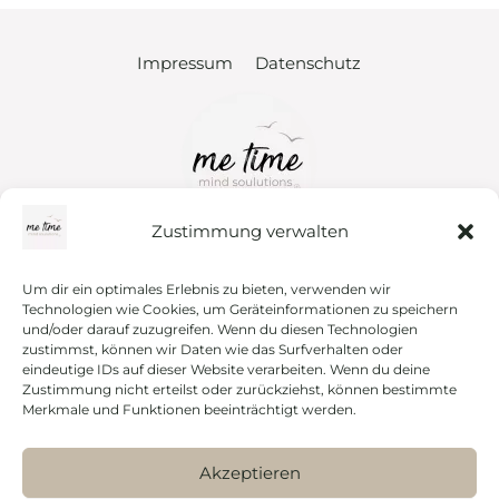
Impressum
Datenschutz
Zustimmung verwalten
FAQs
Disclaimer
Um dir ein optimales Erlebnis zu bieten, verwenden wir
Bitte beachte, dass die Hypnose­
Technologien wie Cookies, um Geräteinformationen zu speichern
Bewirb dich
behandlung kein Ersatz für medizinische
und/oder darauf zuzugreifen. Wenn du diesen Technologien
oder psycho­theara­peutische
zustimmst, können wir Daten wie das Surfverhalten oder
Proven Expert
Behandlungen darstellt. Während der
eindeutige IDs auf dieser Website verarbeiten. Wenn du deine
Sitzung wird ein ursachenorientiertes
Kontakt
Zustimmung nicht erteilst oder zurückziehst, können bestimmte
Coaching durchgeführt und es findet keine
auf einer Heilerlaubnis basierende
Merkmale und Funktionen beeinträchtigt werden.
Instagram
Behandlung von Symptomen oder
Erkrankungen statt.
Akzeptieren